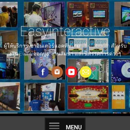
ให้เช่าราคาถูก interactive game event เก็บโลโก้ ทัชสกรีน ยิงปืน
เป้า Floor Wall มอเตอร์ไซค์ ปั่นจักรยาน ลู่วิ่ง xbox360 VR รถแข่ง
ig ตู้โฟโต้บูธ สติ๊กเกอร์ ถ่ายรูปปริ้น nintendoswitch playstation
Easyinteractive
ผู้ให้บริการเช่าอินเตอร์แอคทีฟเกม, Photobooth สำหรับ
งาน Event, ออกบูธ, งานสัมนา และนิทรรศการต่างๆ
MENU