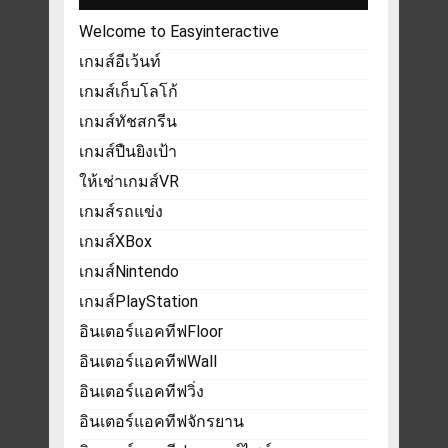
Welcome to Easyinteractive
เกมส์อีเว้นท์
เกมส์เก็บโลโก้
เกมส์ทัชสกรีน
เกมส์ปืนยิงเป้า
ให้เช่าเกมส์VR
เกมส์รถแข่ง
เกมส์XBox
เกมส์Nintendo
เกมส์PlayStation
อินเตอร์แอคทีฟFloor
อินเตอร์แอคทีฟWall
อินเตอร์แอคทีฟวิ่ง
อินเตอร์แอคทีฟจักรยาน