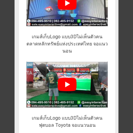
เกมส์เก็บLogo แบบ3Dไม่เห็นตัวคน
ตลาดหลักทรัพย์แห่งประเทศไทย จอแนว
นอน
เกมส์เก็บLogo แบบ3Dไม่เห็นตัวคน
ฟุตบอล Toyota จอแนวนอน