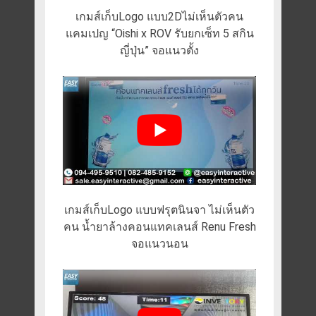
เกมส์เก็บLogo แบบ2Dไม่เห็นตัวคน
แคมเปญ “Oishi x ROV รับยกเซ็ท 5 สกิน
ญี่ปุ่น” จอแนวตั้ง
เกมส์เก็บLogo แบบฟรุตนินจา ไม่เห็นตัว
คน น้ำยาล้างคอนแทคเลนส์ Renu Fresh
จอแนวนอน