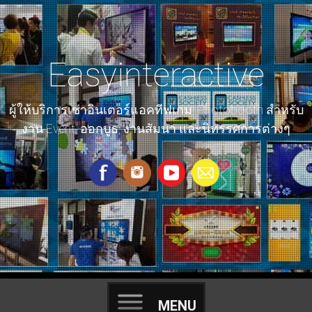
ให้เช่าราคาถูก interactive game event เก็บโลโก้ ทัชสกรีน ยิงปืน
เป้า Floor Wall มอเตอร์ไซค์ ปั่นจักรยาน ลู่วิ่ง xbox360 VR รถแข่ง
ig ตู้โฟโต้บูธ สติ๊กเกอร์ ถ่ายรูปปริ้น nintendoswitch playstation
Easyinteractive
ผู้ให้บริการเช่าอินเตอร์แอคทีฟเกม, Photobooth สำหรับ
งาน Event, ออกบูธ, งานสัมนา และนิทรรศการต่างๆ
MENU