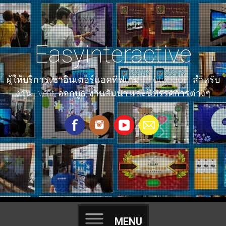
ให้เช่าราคาถูก interactive game event เก็บโลโก้ ทัชสกรีน ยิงปืน
เป้า Floor Wall มอเตอร์ไซค์ ปั่นจักรยาน ลู่วิ่ง xbox360 VR รถแข่ง
ig ตู้โฟโต้บูธ สติ๊กเกอร์ ถ่ายรูปปริ้น nintendoswitch playstation
Easyinteractive
ผู้ให้บริการเช่าอินเตอร์แอคทีฟเกม, Photobooth สำหรับ
งาน Event, ออกบูธ, งานสัมนา และนิทรรศการต่างๆ
MENU