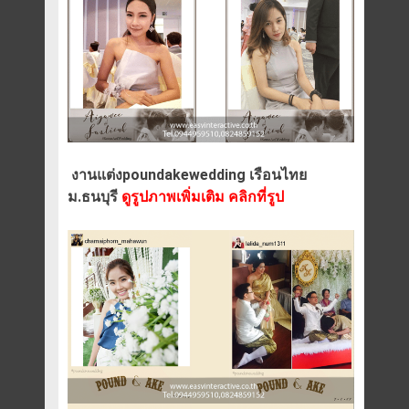
งานแต่งpoundakewedding เรือนไทย
ม.ธนบุรี
ดูรูปภาพเพิ่มเติม คลิกที่รูป